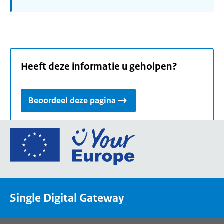
Heeft deze informatie u geholpen?
Beoordeel deze pagina
Ga
naar
de
homepage
van
Single Digital Gateway
Your
Europe,
een