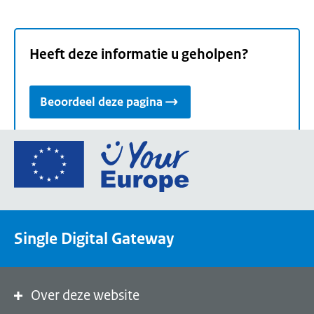
Heeft deze informatie u geholpen?
Beoordeel deze pagina
Ga
naar
de
homepage
van
Single Digital Gateway
Your
Europe,
een
portaal
Over deze website
van