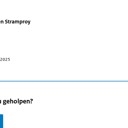
n Stramproy
i 2025
u geholpen?