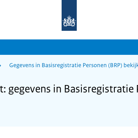
Naar
de
homepage
van
sdg.rijksoverheid.nl
Gegevens in Basisregistratie Personen (BRP) bekij
 gegevens in Basisregistratie