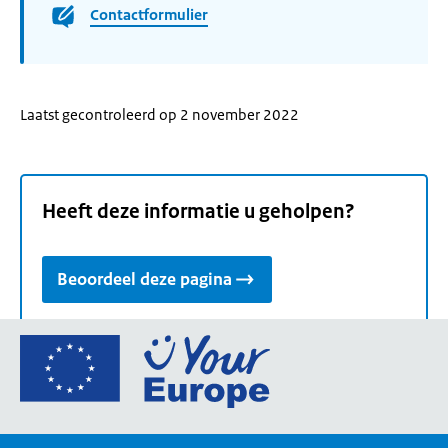
Contactformulier
Laatst gecontroleerd op 2 november 2022
Heeft deze informatie u geholpen?
Beoordeel deze pagina
Ga
naar
de
homepage
van