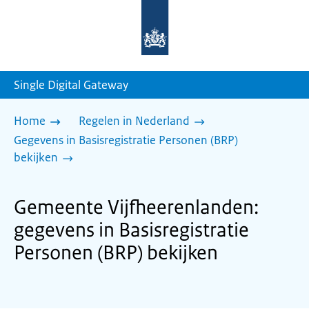
Naar
de
homepage
van
sdg.rijksoverheid.nl
Single Digital Gateway
Home
Regelen in Nederland
Gegevens in Basisregistratie Personen (BRP)
bekijken
Gemeente Vijfheerenlanden:
gegevens in Basisregistratie
Personen (BRP) bekijken