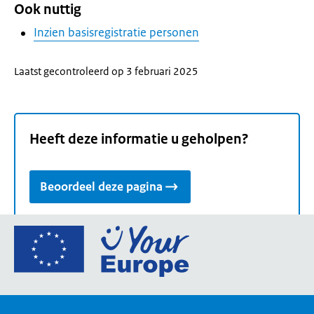
Ook nuttig
Inzien basisregistratie personen
Laatst gecontroleerd op 3 februari 2025
Heeft deze informatie u geholpen?
Beoordeel deze pagina
Ga
naar
de
homepage
van