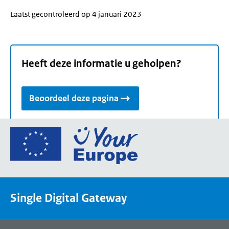
Laatst gecontroleerd op 4 januari 2023
Heeft deze informatie u geholpen?
Beoordeel deze pagina
Ga
naar
de
homepage
van
Single Digital Gateway
Your
Europe,
een