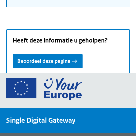
Heeft deze informatie u geholpen?
Beoordeel deze pagina
Ga
naar
de
homepage
van
Single Digital Gateway
Your
Europe,
een