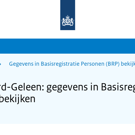
Naar
de
homepage
van
sdg.rijksoverheid.nl
Gegevens in Basisregistratie Personen (BRP) bekij
d-Geleen: gegevens in Basisreg
bekijken