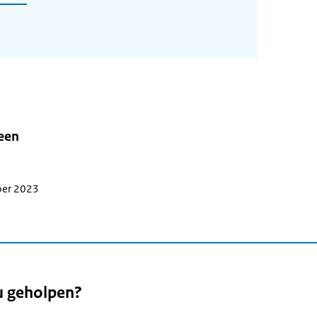
leen
ber 2023
u geholpen?