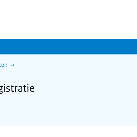
ken
istratie