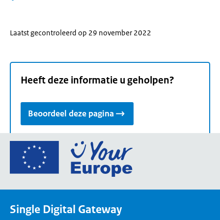
Laatst gecontroleerd op 29 november 2022
Heeft deze informatie u geholpen?
Beoordeel deze pagina
Ga
naar
de
homepage
van
Single Digital Gateway
Your