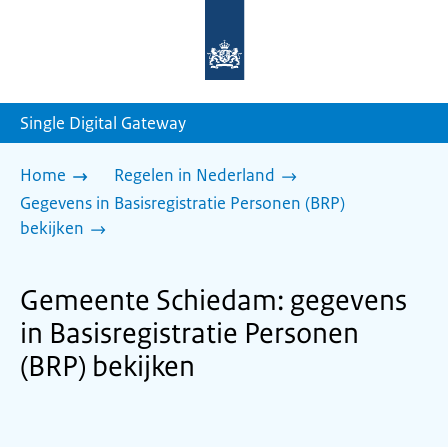
Naar
de
homepage
van
sdg.rijksoverheid.nl
Single Digital Gateway
Home
Regelen in Nederland
Gegevens in Basisregistratie Personen (BRP)
bekijken
Gemeente Schiedam: gegevens
in Basisregistratie Personen
(BRP) bekijken