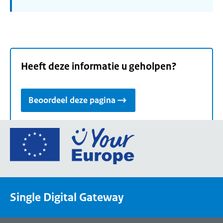
Heeft deze informatie u geholpen?
Beoordeel deze pagina
Ga
naar
de
homepage
van
Single Digital Gateway
Your
Europe,
een