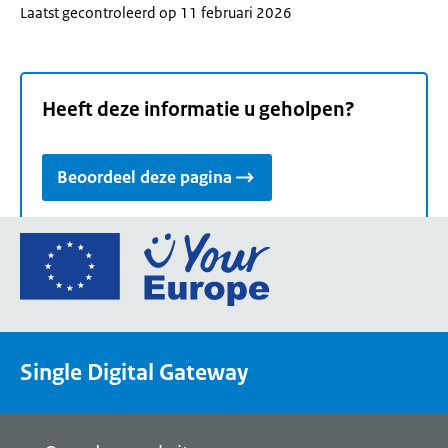
Laatst gecontroleerd op 11 februari 2026
Heeft deze informatie u geholpen?
Beoordeel deze pagina
Ga
naar
de
homepage
van
Single Digital Gateway
Your
Europe,
een
portaal