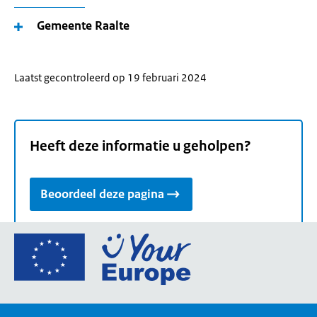
Gemeente Raalte
Laatst gecontroleerd op 19 februari 2024
Heeft deze informatie u geholpen?
Beoordeel deze pagina
Ga
naar
de
homepage
van