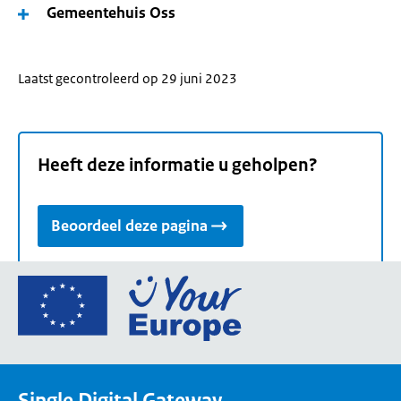
Gemeentehuis Oss
Laatst gecontroleerd op 29 juni 2023
Heeft deze informatie u geholpen?
Beoordeel deze pagina
Ga
naar
de
homepage
van
Single Digital Gateway
Your