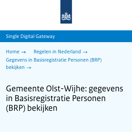
Naar
de
homepage
van
sdg.rijksoverheid.nl
Single Digital Gateway
Home
Regelen in Nederland
Gegevens in Basisregistratie Personen (BRP)
bekijken
Gemeente Olst-Wijhe: gegevens
in Basisregistratie Personen
(BRP) bekijken