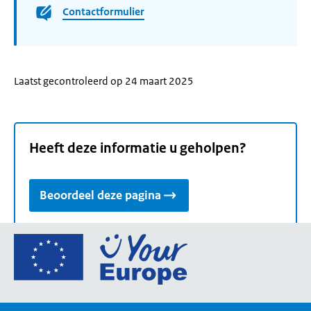
Contactformulier
Laatst gecontroleerd op 24 maart 2025
Heeft deze informatie u geholpen?
Beoordeel deze pagina
Ga
naar
de
homepage