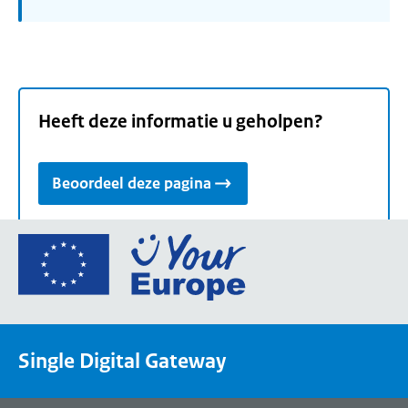
Heeft deze informatie u geholpen?
Beoordeel deze pagina
Ga
naar
de
homepage
van
Single Digital Gateway
Your
Europe,
een