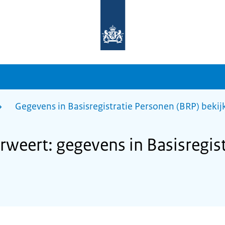
Naar
de
homepage
van
sdg.rijksoverheid.nl
Gegevens in Basisregistratie Personen (BRP) bekij
eert: gegevens in Basisregist