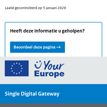
Laatst gecontroleerd op 5 januari 2026
Heeft deze informatie u geholpen?
Beoordeel deze pagina
Ga
naar
de
homepage
van
Single Digital Gateway
Your
Europe,
een