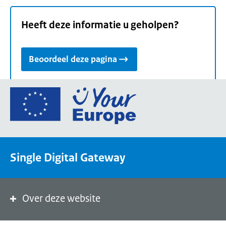
Heeft deze informatie u geholpen?
Beoordeel deze pagina
Ga
naar
de
homepage
van
Single Digital Gateway
Your
Europe,
een
portaal
Over deze website
van
de