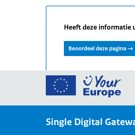
Heeft deze informatie 
Beoordeel deze pagina
Ga
naar
de
home
van
Single Digital Gatew
Your
Europ