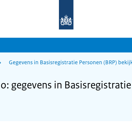
Naar
de
homepage
van
sdg.rijksoverheid.nl
Gegevens in Basisregistratie Personen (BRP) bekij
: gegevens in Basisregistratie