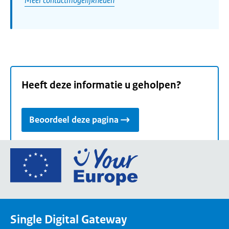
Heeft deze informatie u geholpen?
Beoordeel deze pagina
Ga
naar
de
homepage
van
Single Digital Gateway
Your