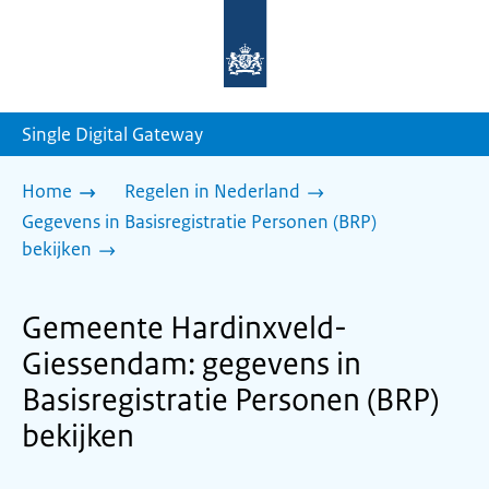
Naar
de
homepage
van
sdg.rijksoverheid.nl
Single Digital Gateway
Home
Regelen in Nederland
Gegevens in Basisregistratie Personen (BRP)
bekijken
Gemeente Hardinxveld-
Giessendam: gegevens in
Basisregistratie Personen (BRP)
bekijken