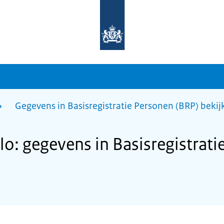
Naar
de
homepage
van
sdg.rijksoverheid.nl
Gegevens in Basisregistratie Personen (BRP) bekij
: gegevens in Basisregistrati