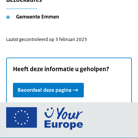
Gemeente Emmen
Laatst gecontroleerd op 3 februari 2025
Heeft deze informatie u geholpen?
Beoordeel deze pagina
Ga
naar
de
homepage