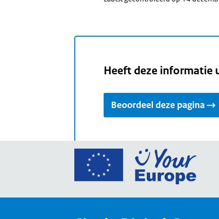
Heeft deze informatie 
Beoordeel deze pagina
Ga
naar
de
home
van