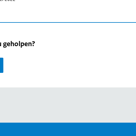
u geholpen?
page