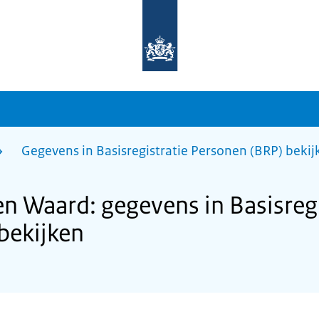
Naar
de
homepage
van
sdg.rijksoverheid.nl
Gegevens in Basisregistratie Personen (BRP) bekij
n Waard: gegevens in Basisregi
bekijken