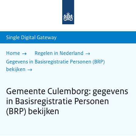
Naar
de
homepage
van
sdg.rijksoverheid.nl
Single Digital Gateway
Home
Regelen in Nederland
Gegevens in Basisregistratie Personen (BRP)
bekijken
Gemeente Culemborg: gegevens
in Basisregistratie Personen
(BRP) bekijken