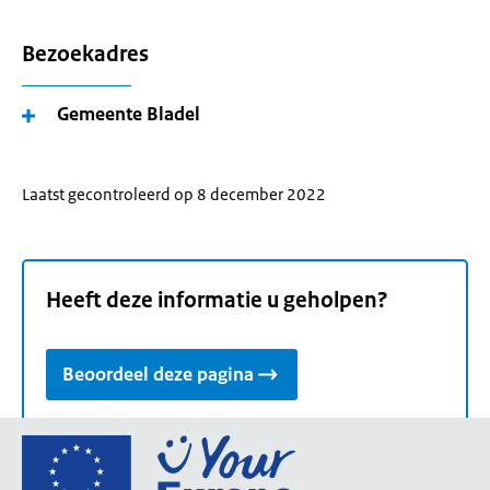
Bezoekadres
Gemeente Bladel
Laatst gecontroleerd op 8 december 2022
Heeft deze informatie u geholpen?
Beoordeel deze pagina
Ga
naar