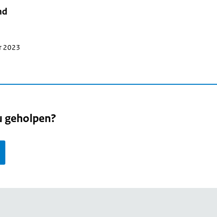
nd
r 2023
u geholpen?