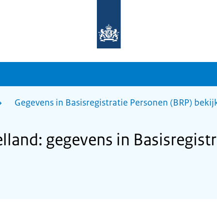
Naar
de
homepage
van
sdg.rijksoverheid.nl
Gegevens in Basisregistratie Personen (BRP) bekij
land: gegevens in Basisregist