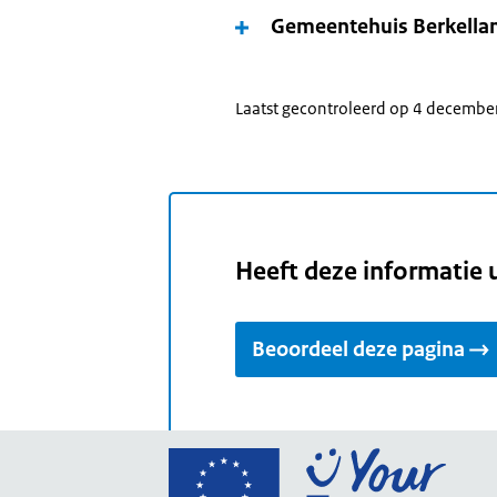
Gemeentehuis Berkella
Laatst gecontroleerd op 4 decembe
Heeft deze informatie 
Beoordeel deze pagina
Ga
naar