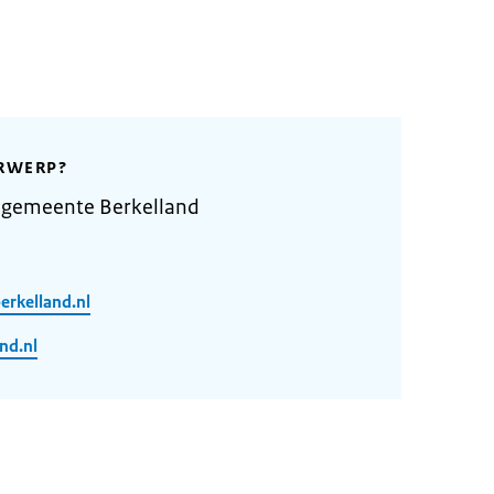
RWERP?
 gemeente Berkelland
rkelland.nl
nd.nl