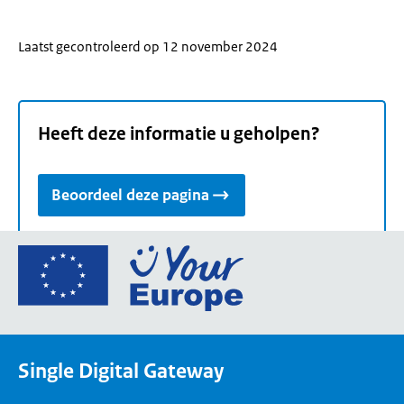
Laatst gecontroleerd op 12 november 2024
Heeft deze informatie u geholpen?
Beoordeel deze pagina
Ga
naar
de
homepage
van
Single Digital Gateway
Your
Europe,