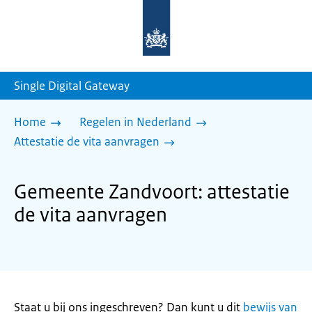
Naar
de
homepage
van
sdg.rijksoverheid.nl
Single Digital Gateway
Home
Regelen in Nederland
Attestatie de vita aanvragen
Gemeente Zandvoort: attestatie
de vita aanvragen
Staat u bij ons ingeschreven? Dan kunt u dit
bewijs van