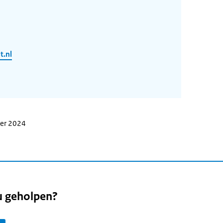
.nl
ber 2024
u geholpen?