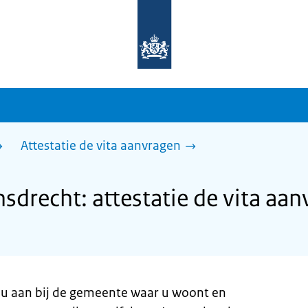
Naar
de
homepage
van
sdg.rijksoverheid.nl
Attestatie de vita aanvragen
recht: attestatie de vita aan
gt u aan bij de gemeente waar u woont en