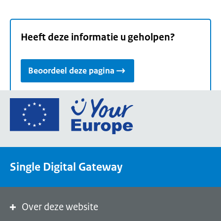
Heeft deze informatie u geholpen?
Beoordeel deze pagina
Ga
naar
de
homepage
van
Single Digital Gateway
Your
Europe,
een
portaal
Over deze website
van