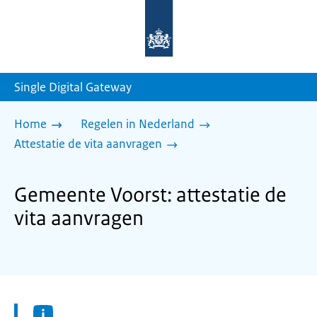
Naar
de
homepage
van
sdg.rijksoverheid.nl
Single Digital Gateway
Home
Regelen in Nederland
Attestatie de vita aanvragen
Gemeente Voorst: attestatie de
vita aanvragen