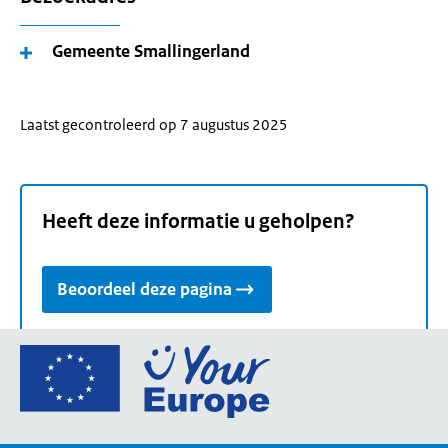
Gemeente Smallingerland
Laatst gecontroleerd op 7 augustus 2025
Heeft deze informatie u geholpen?
Beoordeel deze pagina
Ga
naar
de
homepage