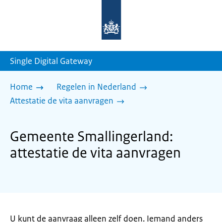
Naar
de
homepage
van
sdg.rijksoverheid.nl
Single Digital Gateway
Home
Regelen in Nederland
Attestatie de vita aanvragen
Gemeente Smallingerland:
attestatie de vita aanvragen
U kunt de aanvraag alleen zelf doen. Iemand anders