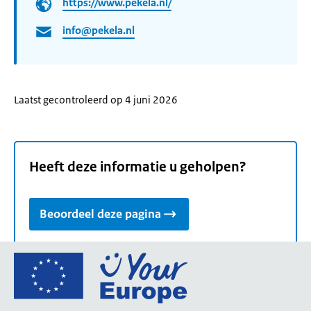
https://www.pekela.nl/
info@pekela.nl
Laatst gecontroleerd op 4 juni 2026
Heeft deze informatie u geholpen?
Beoordeel deze pagina
Ga
naar
de