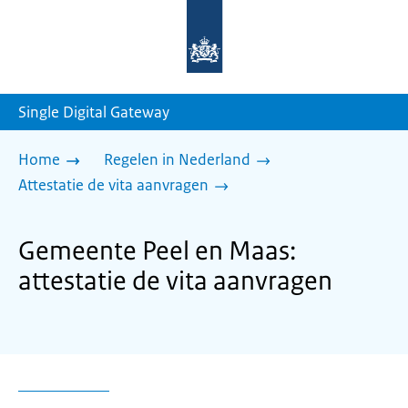
Naar
de
homepage
van
sdg.rijksoverheid.nl
Single Digital Gateway
Home
Regelen in Nederland
Attestatie de vita aanvragen
Gemeente Peel en Maas:
attestatie de vita aanvragen