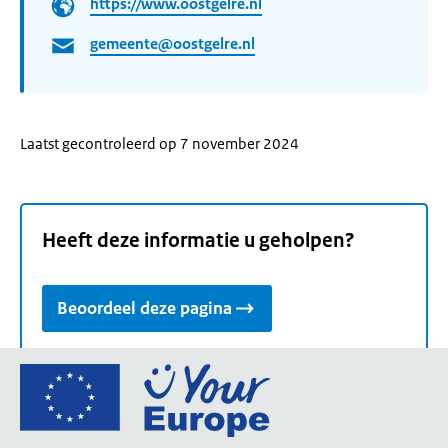
https://www.oostgelre.nl
gemeente@oostgelre.nl
Laatst gecontroleerd op 7 november 2024
Heeft deze informatie u geholpen?
Beoordeel deze pagina
Ga
naar
de