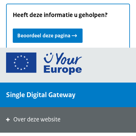
Heeft deze informatie u geholpen?
Beoordeel deze pagina
Ga
naar
de
homepage
van
Single Digital Gateway
Your
Europe,
een
portaal
Over deze website
van
de