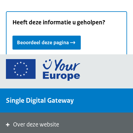
Heeft deze informatie u geholpen?
Beoordeel deze pagina
Ga
naar
de
homepage
van
Single Digital Gateway
Your
Europe,
een
portaal
Over deze website
van