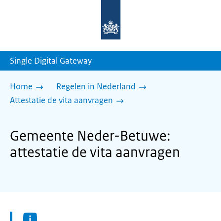
Naar
de
homepage
van
sdg.rijksoverheid.nl
Single Digital Gateway
Home
Regelen in Nederland
Attestatie de vita aanvragen
Gemeente Neder-Betuwe:
attestatie de vita aanvragen