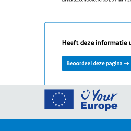
Heeft deze informatie 
Beoordeel deze pagina
Ga
naar
de
home
van