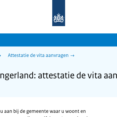
Naar
de
homepage
van
sdg.rijksoverheid.nl
Attestatie de vita aanvragen
gerland: attestatie de vita aa
gt u aan bij de gemeente waar u woont en