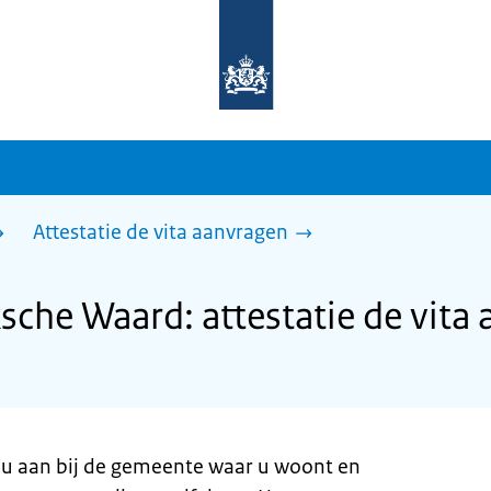
Naar
de
homepage
van
sdg.rijksoverheid.nl
Attestatie de vita aanvragen
he Waard: attestatie de vita
gt u aan bij de gemeente waar u woont en