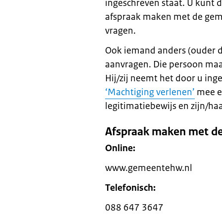
ingeschreven staat. U kunt 
afspraak maken met de geme
vragen.
Ook iemand anders (ouder da
aanvragen. Die persoon maak
Hij/zij neemt het door u in
‘Machtiging verlenen’
mee en
legitimatiebewijs en zijn/haa
Afspraak maken met d
Online:
www.gemeentehw.nl
Telefonisch:
088 647 3647