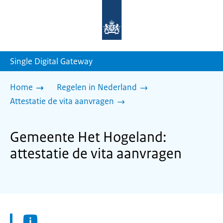
Naar
de
homepage
van
sdg.rijksoverheid.nl
Single Digital Gateway
Home
Regelen in Nederland
Attestatie de vita aanvragen
Gemeente Het Hogeland:
attestatie de vita aanvragen