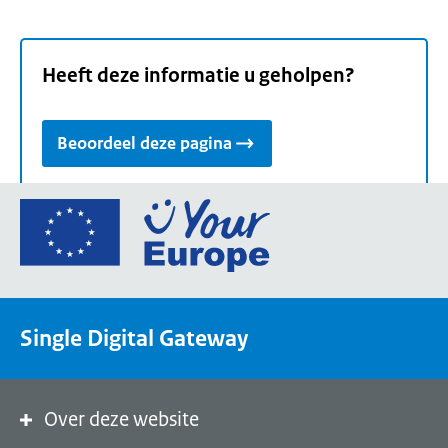
Heeft deze informatie u geholpen?
Beoordeel deze pagina
Ga
naar
de
homepage
van
Single Digital Gateway
Your
Europe,
een
portaal
Over deze website
van