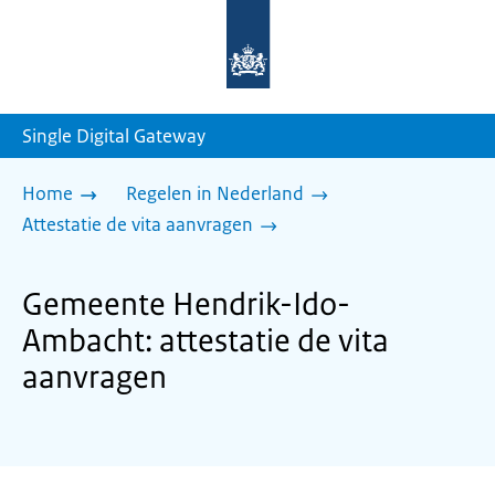
Naar
de
homepage
van
sdg.rijksoverheid.nl
Single Digital Gateway
Home
Regelen in Nederland
Attestatie de vita aanvragen
Gemeente Hendrik-Ido-
Ambacht: attestatie de vita
aanvragen