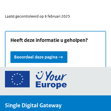
Laatst gecontroleerd op 6 februari 2025
Heeft deze informatie u geholpen?
Beoordeel deze pagina
Ga
naar
de
homepage
van
Single Digital Gateway
Your
Europe,