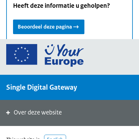
Heeft deze informatie u geholpen?
Beoordeel deze pagina
Ga
naar
de
homepage
van
Single Digital Gateway
Your
Europe,
een
portaal
Over deze website
van
de
Europese