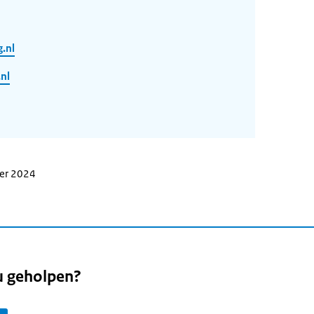
.nl
nl
ber 2024
u geholpen?