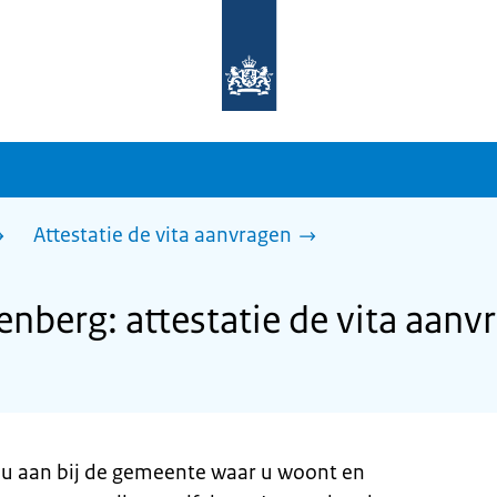
Naar
de
homepage
van
sdg.rijksoverheid.nl
Attestatie de vita aanvragen
berg: attestatie de vita aanv
gt u aan bij de gemeente waar u woont en