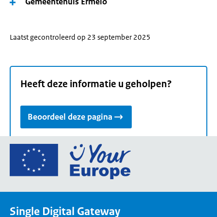
Gemeentehuis Ermelo
Laatst gecontroleerd op 23 september 2025
Heeft deze informatie u geholpen?
Beoordeel deze pagina
Ga
naar
de
homepage
van
Single Digital Gateway
Your