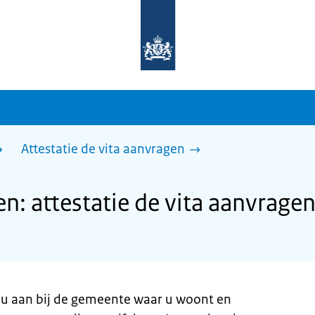
Naar
de
homepage
van
sdg.rijksoverheid.nl
Attestatie de vita aanvragen
: attestatie de vita aanvrage
gt u aan bij de gemeente waar u woont en