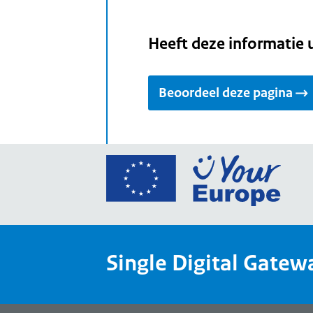
Heeft deze informatie 
Beoordeel deze pagina
Ga
naar
de
home
van
Single Digital Gatew
Your
Europ
een