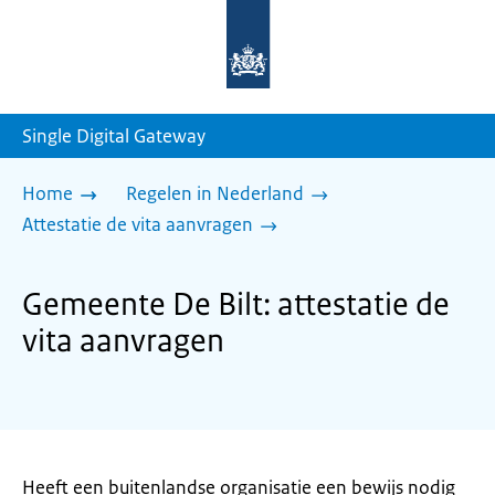
Naar
de
homepage
van
sdg.rijksoverheid.nl
Single Digital Gateway
Home
Regelen in Nederland
Attestatie de vita aanvragen
Gemeente De Bilt: attestatie de
vita aanvragen
Heeft een buitenlandse organisatie een bewijs nodig