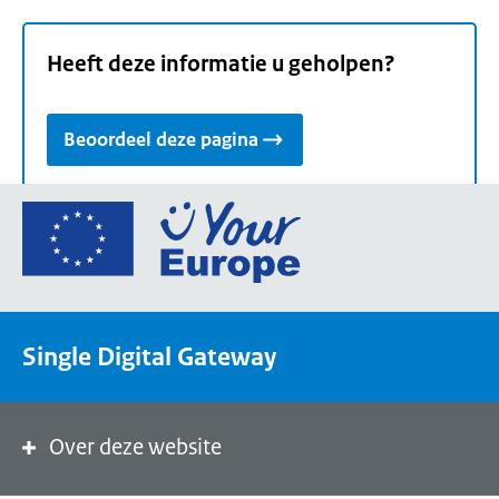
Heeft deze informatie u geholpen?
Beoordeel deze pagina
Ga
naar
de
homepage
van
Single Digital Gateway
Your
Europe,
een
portaal
Over deze website
van
de