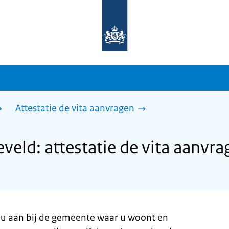
Naar
de
homepage
van
sdg.rijksoverheid.nl
Attestatie de vita aanvragen
eld: attestatie de vita aanvra
gt u aan bij de gemeente waar u woont en