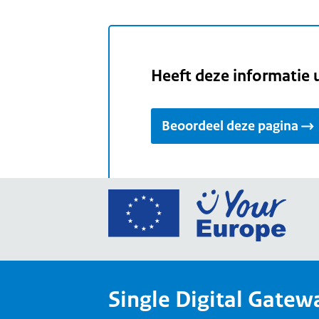
Heeft deze informatie 
Beoordeel deze pagina
Ga
naar
de
home
van
Single Digital Gatew
Your
Europ