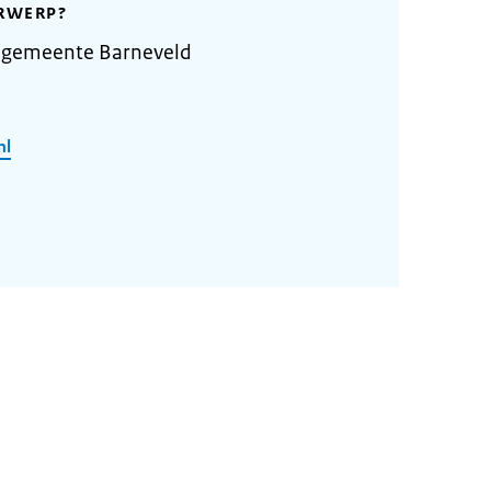
RWERP?
 gemeente Barneveld
nl