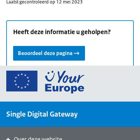
Laatst gecontroleerd op 12 mei 2023
Heeft deze informatie u geholpen?
Beoordeel deze pagina
Ga
naar
de
homepage
van
Single Digital Gateway
Your
Europe,
een
portaal
Over deze website