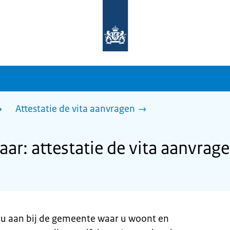
Naar
de
homepage
van
sdg.rijksoverheid.nl
Attestatie de vita aanvragen
r: attestatie de vita aanvrag
gt u aan bij de gemeente waar u woont en