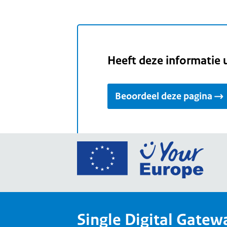
Heeft deze informatie 
Beoordeel deze pagina
Ga
naar
de
home
van
Single Digital Gatew
Your