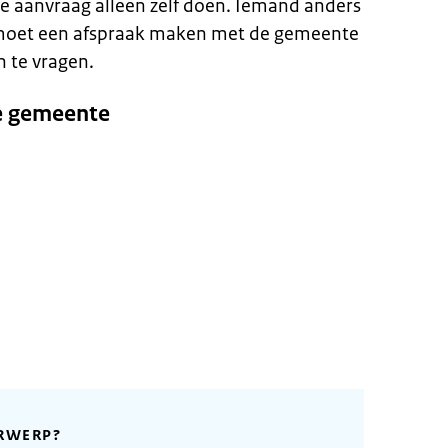
de aanvraag alleen zelf doen. Iemand anders
U moet een afspraak maken met de gemeente
n te vragen.
e gemeente
RWERP?