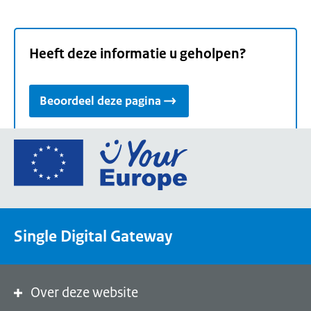
Heeft deze informatie u geholpen?
Beoordeel deze pagina
Ga
naar
de
homepage
van
Single Digital Gateway
Your
Europe,
een
portaal
Over deze website
van