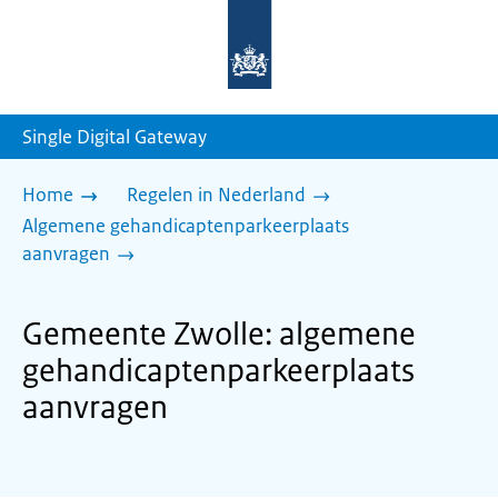
Naar
de
homepage
van
sdg.rijksoverheid.nl
Single Digital Gateway
Home
Regelen in Nederland
Algemene gehandicaptenparkeerplaats
aanvragen
Gemeente Zwolle: algemene
gehandicaptenparkeerplaats
aanvragen